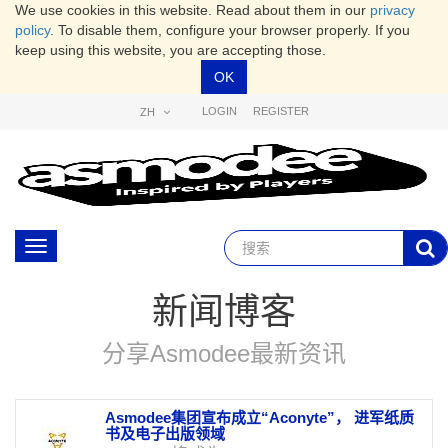
We use cookies in this website. Read about them in our
privacy
policy
. To disable them, configure your browser properly. If you
keep using this website, you are accepting those.
OK
LOGIN
REGISTER
ZH
Toggle
navigation
新闻博客
分享Asmodee最新资讯
Asmodee集团宣布成立“Aconyte”， 进军纸质
书及电子出版领域