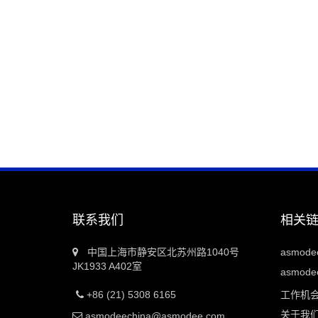
联系我们
相关
中国上海市静安区北苏州路1040号
asmod
JK1933 A402室
asmodee
+86 (21) 5308 6165
工作机
关于我
asmodeechina@asmodee.com