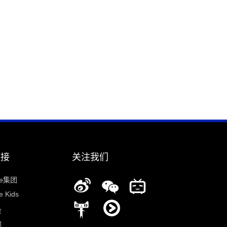
链接
关注我们
ee集团
 Kids
会
们