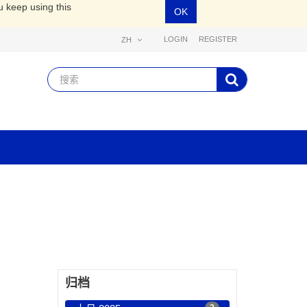
u keep using this
OK
LOGIN
REGISTER
ZH
归档