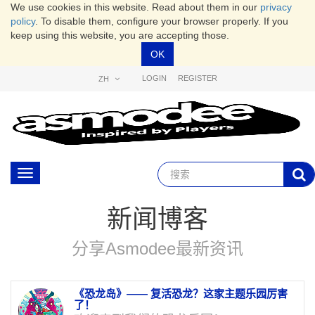
We use cookies in this website. Read about them in our
privacy
policy
. To disable them, configure your browser properly. If you
keep using this website, you are accepting those.
OK
LOGIN
REGISTER
ZH
Toggle
navigation
新闻博客
分享Asmodee最新资讯
《恐龙岛》—— 复活恐龙？这家主题乐园厉害
了！