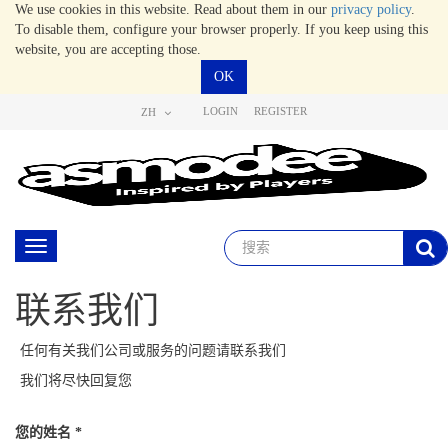
We use cookies in this website. Read about them in our
privacy policy
.
To disable them, configure your browser properly. If you keep using this
website, you are accepting those.
OK
LOGIN
REGISTER
ZH
Toggle
navigation
联系我们
任何有关我们公司或服务的问题请联系我们
我们将尽快回复您
您的姓名