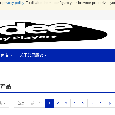
ur
privacy policy
. To disable them, configure your browser properly. If yo
商店
关于艾赐魔袋
有产品
选
首页
前一个
1
2
3
4
5
6
7
下一