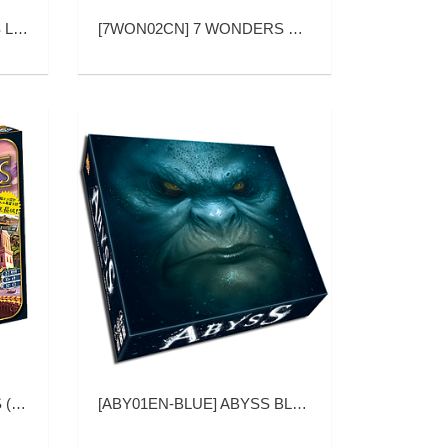
 英文版)
[
7WON02CN
]
7 WONDERS LEADERS (七大奇迹：领袖)
迹)
[
ABY01EN-BLUE
]
ABYSS BLUE EN (深渊领主：蓝 英文版)