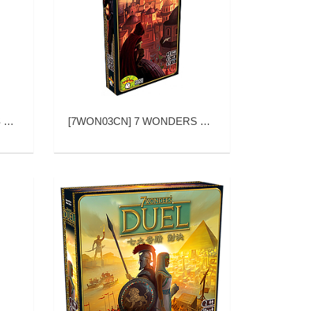
版)
[
7WON03CN
]
7 WONDERS CITIES (七大奇迹：城邦)