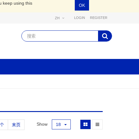
u keep using this
OK
LOGIN
REGISTER
ZH
Show
18
个
末页