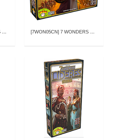
神殿)
[
7WON05CN
]
7 WONDERS DUEL (七大奇迹：对决)