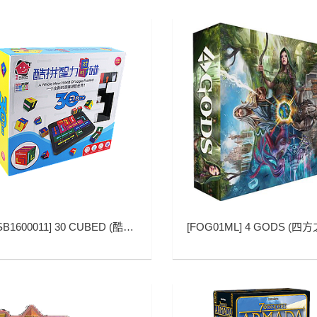
SB1600011
]
30 CUBED (酷拼智力对对碰)
[
FOG01ML
]
4 GODS (四方之神 多国语言