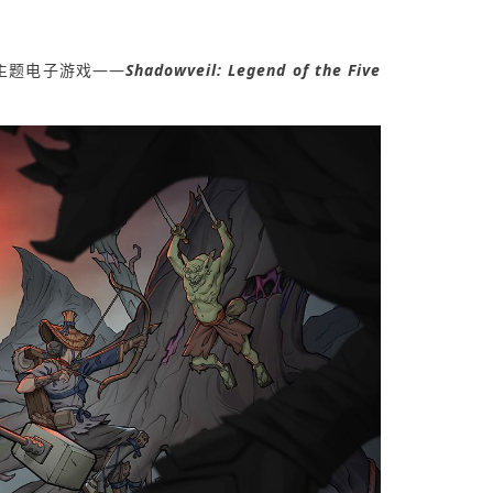
》主题电子游戏——
Shadowveil: Legend of the Five