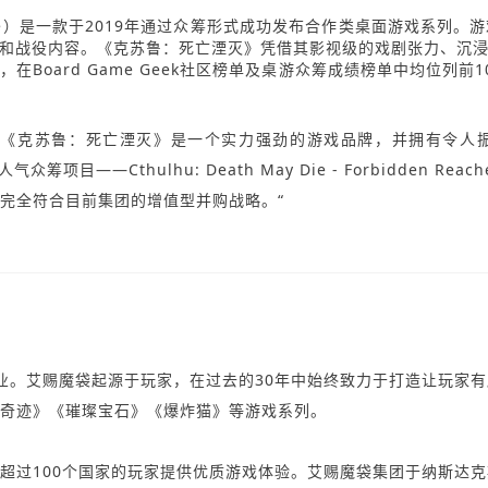
 Die）是一款于2019年通过众筹形式成功发布合作类桌面游戏系列。游戏由著
和战役内容。《克苏鲁：死亡湮灭》凭借其影视级的戏剧张力、沉
Board Game Geek社区榜单及桌游众筹成绩榜单中均位列
表示：“《克苏鲁：死亡湮灭》是一个实力强劲的游戏品牌，并拥有令人
筹项目——Cthulhu: Death May Die - Forbidde
完全符合目前集团的增值型并购战略。“
军企业。艾赐魔袋起源于玩家，在过去的30年中始终致力于打造让玩家
大奇迹》《璀璨宝石》《爆炸猫》等游戏系列。
过100个国家的玩家提供优质游戏体验。艾赐魔袋集团于纳斯达克斯