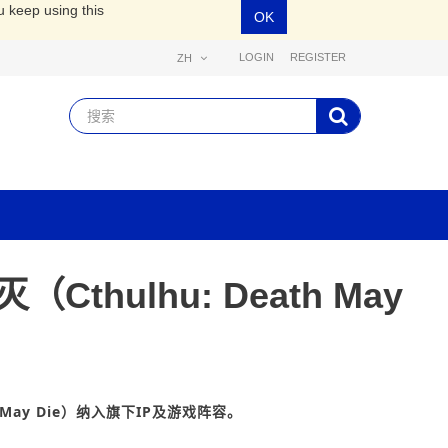
u keep using this
OK
LOGIN
REGISTER
ZH
hulhu: Death May
May Die）纳入旗下IP及游戏阵容。