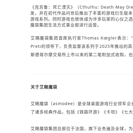
《克苏鲁：死亡湮灭》（Cthulhu: Death May
发，并在初代作品问世后推出了丰富的游戏衍生版本
游戏系列。同时游戏也很快成为许多玩家的心仪之选，在
魔袋集团生活方式事业部进行运营。
艾赐魔袋集团首席执行官Thomas Kœgler
Preti的领导下，负责监督该系列于2025年推出的高人气众
斯德哥尔摩交易所上市以来的第二笔附加式收购，也
关于艾赐魔袋
艾赐魔袋（asmodee）是全球桌面游戏行业领
了诸多经典作品，包括《铁路环游》《卡坦》《七
艾赐魔袋集团总部位于法国，旗下业务遍及全球，为超