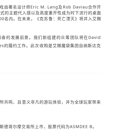
名设计师Eric M. Lang及Rob Daviau合作开
浸式的主题代入感以及高度重开性成为时下流行的桌面
前100名内。在未来，《克苏鲁：死亡湮灭》将并入艾赐
振奋的发展前景。我们新组建的众筹团队将在David
n Reaches的履约工作。此次收购是艾赐魔袋集团自纳斯达克
有所共鸣、且意义非凡的游玩体验，并为全球玩家带来
德哥尔摩交易所上市，股票代码为ASMDEE B。