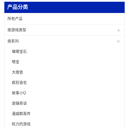
产品分类
所有产品
按游戏类型
按系列
璀璨宝石
嗒宝
大搜查
疯狂诡宅
故事小Q
诡镇奇谈
漫威群英传
权力的游戏