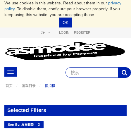
We use cookies in this website. Read about them in our
privacy
policy
. To disable them, configure your browser properly. If you
keep using this website, you are accepting those.
OK
LOGIN
REGISTER
ZH
Toggle
navigation
首页
游戏目录
扣扣棋
Selected Filters
Sort By: 发布日期
X