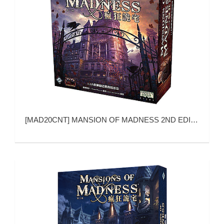
[
MAD20CNT
]
MANSION OF MADNESS 2ND EDITION (疯狂诡宅 第二版)