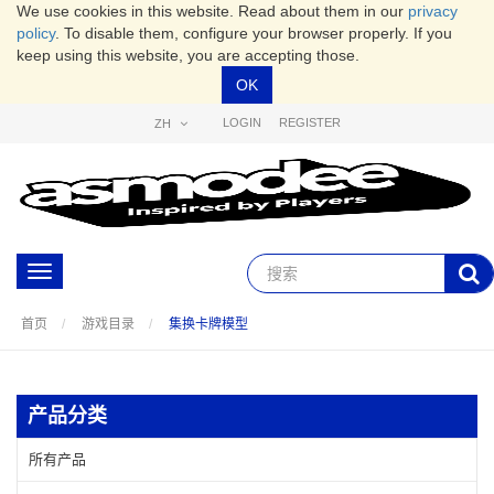
We use cookies in this website. Read about them in our
privacy
policy
. To disable them, configure your browser properly. If you
keep using this website, you are accepting those.
OK
LOGIN
REGISTER
ZH
Toggle
navigation
首页
游戏目录
集换卡牌模型
产品分类
所有产品