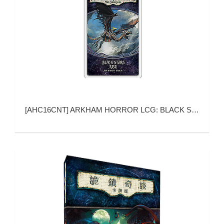
[
AHC16CNT
]
ARKHAM HORROR LCG: BLACK STARS RISE MYTHOS PACK (诡镇奇谈 卡牌版：黑星升起)