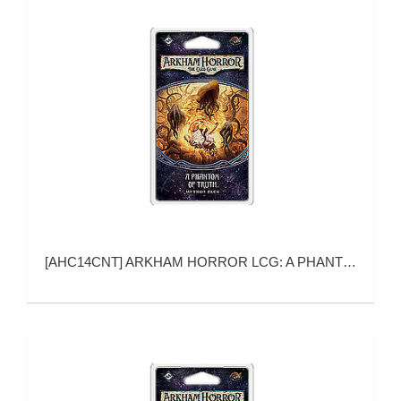
[
AHC14CNT
]
ARKHAM HORROR LCG: A PHANTOM OF TRUTH MYTHOS PACK (诡镇奇谈 卡牌版：真相幻影)