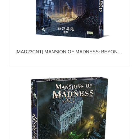
[
MAD23CNT
]
MANSION OF MADNESS: BEYOND THE THRESHOLD (疯狂诡宅：超越界限)