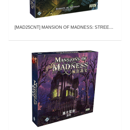
[
MAD25CNT
]
MANSION OF MADNESS: STREETS OF ARKHAM (疯狂诡宅：诡镇街道)