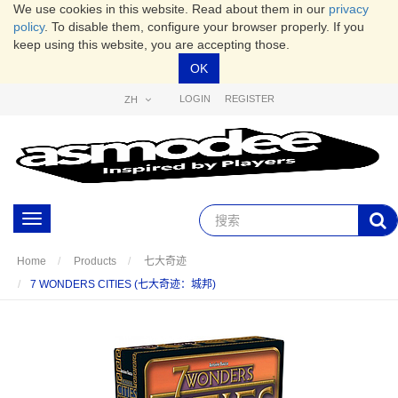
We use cookies in this website. Read about them in our
privacy
policy
. To disable them, configure your browser properly. If you
keep using this website, you are accepting those.
OK
LOGIN
REGISTER
ZH
Toggle
navigation
Home
Products
七大奇迹
7 WONDERS CITIES (七大奇迹：城邦)