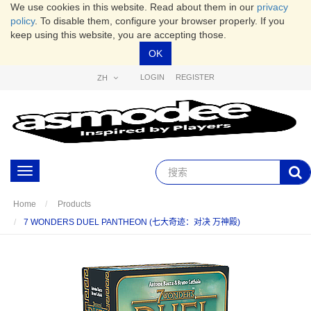
We use cookies in this website. Read about them in our
privacy
policy
. To disable them, configure your browser properly. If you
keep using this website, you are accepting those.
OK
LOGIN
REGISTER
ZH
Toggle
navigation
Home
Products
7 WONDERS DUEL PANTHEON (七大奇迹：对决 万神殿)