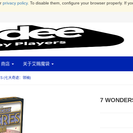
ur
privacy policy
. To disable them, configure your browser properly. If yo
商店
关于艾赐魔袋
ERS (七大奇迹：领袖)
7 WONDE