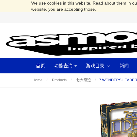
We use cookies in this website. Read about them in o
website, you are accepting those.
首页
功能查询
游戏目录
新闻
7 WONDERS LEAD
Home
Products
七大奇迹