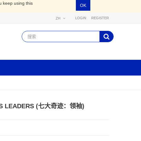
u keep using this
OK
LOGIN
REGISTER
ZH
RS LEADERS (七大奇迹：领袖)