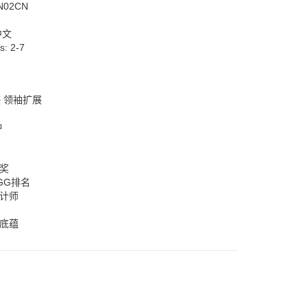
N02CN
中文
rs:
2-7
 领袖扩展
钟
大奖
GG排名
设计师
史底蕴