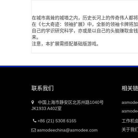
在城市高耸的城墙之内，历史长河上的传奇伟人都将
在《七大奇迹：领袖扩展》中，全新的领袖卡牌将加
自己的学识研究科学，亦或是以自己的头脑赚取金钱
来。
注意，本扩展需搭配基础版游戏。
联系我们
相关
中国上海市静安区北苏州路1040号
asmod
JK1933 A402室
asmodee
+86 (21) 5308 6165
工作机
关于我
asmodeechina@asmodee.com