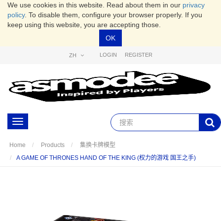
We use cookies in this website. Read about them in our
privacy
policy
. To disable them, configure your browser properly. If you
keep using this website, you are accepting those.
OK
LOGIN
REGISTER
ZH
Toggle
navigation
Home
Products
集换卡牌模型
A GAME OF THRONES HAND OF THE KING (权力的游戏 国王之手)