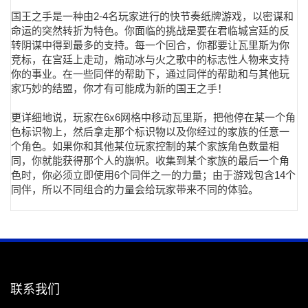
国王之手是一种由2-4名玩家进行的快节奏纸牌游戏，以密谋和
命运的突然转折为特色。你面临的挑战是要在君临城宫廷的反
转阴谋中得到最多的支持。每一个回合，你都要让瓦里斯为你
竞标，在宫廷上走动，煽动冰与火之歌中的标志性人物来支持
你的事业。在一些同伴的帮助下，通过同伴的帮助和与其他玩
家巧妙的结盟，你才有可能成为新的国王之手！
更详细地说，玩家在6x6网格中移动瓦里斯，把他停在某一个角
色标识物上，然后拿走那个标识物以及你经过的家族的任意一
个角色。如果你和其他某位玩家控制的某个家族角色数量相
同，你就能获得那个人的旗帜。收集到某个家族的最后一个角
色时，你必须立即使用6个同伴之一的力量；由于游戏包含14个
同伴，所以不同组合的力量会给玩家带来不同的体验。
联系我们