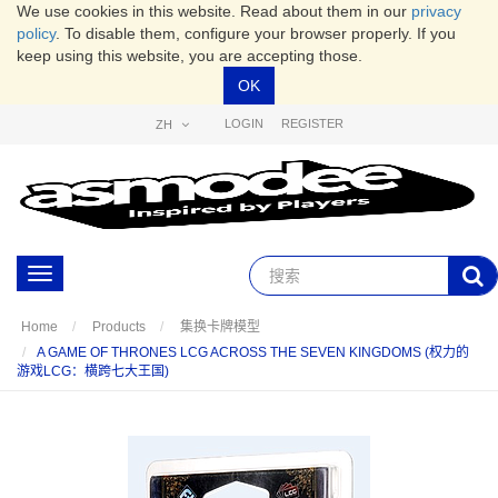
We use cookies in this website. Read about them in our
privacy
policy
. To disable them, configure your browser properly. If you
keep using this website, you are accepting those.
OK
LOGIN
REGISTER
ZH
Toggle
navigation
Home
Products
集换卡牌模型
A GAME OF THRONES LCG ACROSS THE SEVEN KINGDOMS (权力的
游戏LCG：横跨七大王国)