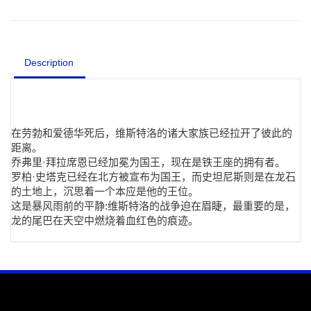
Description
在劳勃和爱德华死后，维斯特洛的诸大家族已经拉开了彼此的
距离。
乔弗里·拜拉席恩已经加冕为国王，现在是铁王座的拥有者。
罗柏·史塔克已经在北方被宣布为国王，而史坦尼斯则是在龙石
的土地上，沉思着一个本应是他的王位。
这是暴风雨前的平静:维斯特洛的战争迫在眉睫，最重要的是，
龙的尾巴在天空中燃烧着血红色的痕迹。