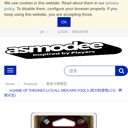
We use cookies in this website. Read about them in our
privacy
policy
. To disable them, configure your browser properly. If you
keep using this website, you are accepting those.
OK
LOGIN
REGISTER
ZH
Toggle
navigation
Home
Products
集换卡牌模型
A GAME OF THRONES LCG ALL MEN ARE FOOLS (权力的游戏LCG：睥
睨众生)