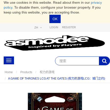
We use cookies in this website. Read about them in our
privacy
policy
. To disable them, configure your browser properly. If you
keep using this website, you are accepting those.
OK
LOGIN
REGISTER
ZH
Toggle
navigation
Home
Products
权力的游戏
A GAME OF THRONES LCG AT THE GATES (权力的游戏LCG：城门之约)