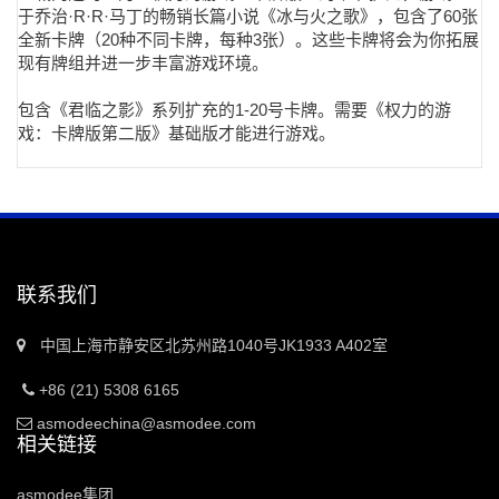
于乔治·R·R·马丁的畅销长篇小说《冰与火之歌》，包含了60张
全新卡牌（20种不同卡牌，每种3张）。这些卡牌将会为你拓展
现有牌组并进一步丰富游戏环境。
包含《君临之影》系列扩充的1-20号卡牌。需要《权力的游
戏：卡牌版第二版》基础版才能进行游戏。
联系我们
中国上海市静安区北苏州路1040号JK1933 A402室
+86 (21) 5308 6165
asmodeechina@asmodee.com
相关链接
asmodee集团