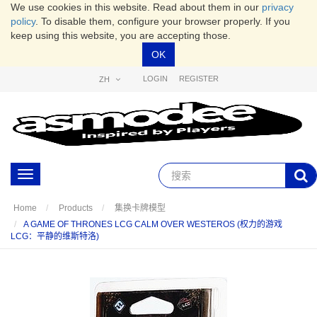
We use cookies in this website. Read about them in our
privacy
policy
. To disable them, configure your browser properly. If you
keep using this website, you are accepting those.
OK
LOGIN
REGISTER
ZH
Toggle
navigation
Home
Products
集换卡牌模型
A GAME OF THRONES LCG CALM OVER WESTEROS (权力的游戏
LCG：平静的维斯特洛)