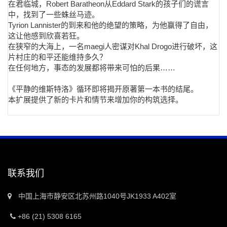
在君临城，Robert Baratheon从Eddard Stark的孩子们的谎言
中，找到了一些蛛丝马迹。
Tyrion Lannister的到来和他的绝望的策略，为他赢得了自由，
这让他感到欣喜若狂。
在狭窄的大海上，一名maegi人密谋对Khal Drogo进行破坏，这
片村庄的和平还能维持多久？
在任何地方，事态的发展都将带来可怕的后果……
《平静的维斯特洛》循环即将揭开原著第一本书的结尾。
本扩展提供了新的卡片和情节来增加你的构筑选择。
联系我们
中国上海市静安区北苏州路1040号JK1933 A402室
+86 (21) 5308 6165