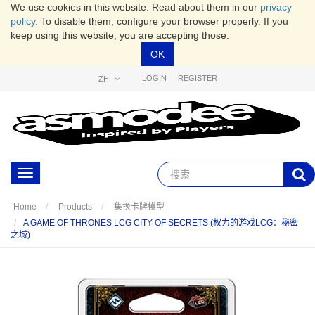
We use cookies in this website. Read about them in our
privacy
policy
. To disable them, configure your browser properly. If you
keep using this website, you are accepting those.
OK
LOGIN
REGISTER
ZH
Toggle
navigation
Home
Products
集换卡牌模型
A GAME OF THRONES LCG CITY OF SECRETS (权力的游戏LCG：秘密
之城)