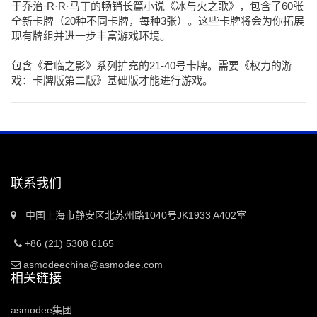
于乔治·R·R·马丁的畅销长篇小说《冰与火之歌》，包含了60张
全新卡牌（20种不同卡牌，每种3张）。这些卡牌将会为你拓展
现有牌组并进一步丰富游戏环境。
包含《君临之影》系列扩充的21-40号卡牌。需要《权力的游
戏：卡牌版第二版》基础版才能进行游戏。
联系我们
中国上海市静安区北苏州路1040号JK1933 A402室
+86 (21) 5308 6165
asmodeechina@asmodee.com
相关链接
asmodee集团