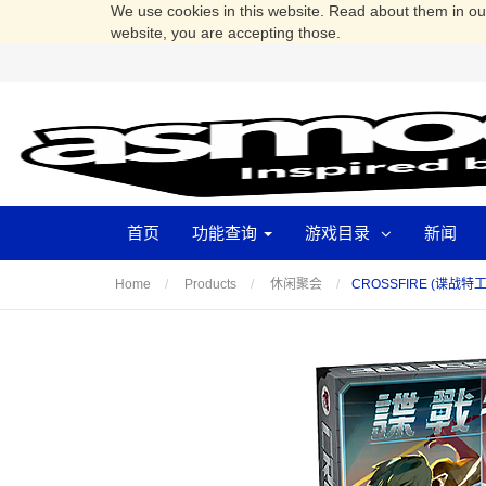
We use cookies in this website. Read about them in o
website, you are accepting those.
首页
功能查询
游戏目录
新闻
CROSSFIRE (谍战特工
Home
Products
休闲聚会