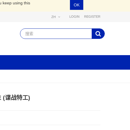
u keep using this
OK
LOGIN
REGISTER
ZH
E (谍战特工)