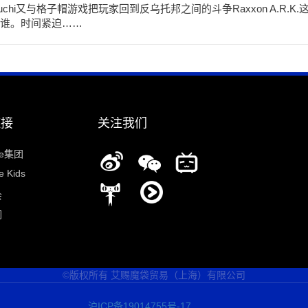
hi又与格子帽游戏把玩家回到反乌托邦之间的斗争Raxxon A.R.K.
谁。时间紧迫……
链接
关注我们
ee集团
 Kids
会
们
©版权所有 艾赐魔袋贸易（上海）有限公司
说明一下你提供的
优势，这里不要写
沪ICP备19014755号-17