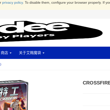
ur
privacy policy
. To disable them, configure your browser properly. If yo
商店
关于艾赐魔袋
)
CROSSFIR