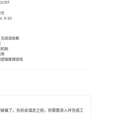
1CNT
中文
rs:
5-10
，无阅读依赖
戏
戏机制
携带
的逻辑推理游戏
。别被骗了。在机会溜走之前，你需要进入并完成工