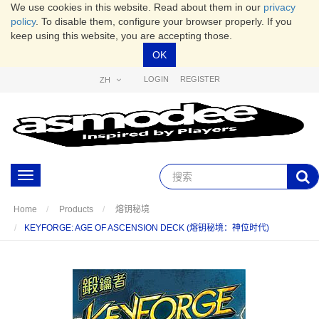
We use cookies in this website. Read about them in our
privacy
policy
. To disable them, configure your browser properly. If you
keep using this website, you are accepting those.
OK
LOGIN
REGISTER
ZH
Toggle
navigation
Home
Products
熔钥秘境
KEYFORGE: AGE OF ASCENSION DECK (熔钥秘境：神位时代)