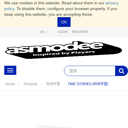
We use cookies in this website. Read about them in our
privacy
policy
. To disable them, configure your browser properly. If you
keep using this website, you are accepting those.
OK
LOGIN
REGISTER
ZH
Toggle
navigation
TIME STORIES (时间守望)
Home
Products
时间守望