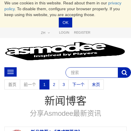
We use cookies in this website. Read about them in our
privacy
policy
. To disable them, configure your browser properly. If you
keep using this website, you are accepting those.
OK
LOGIN
REGISTER
ZH
Toggle
navigation
首页
前一个
1
2
3
下一个
末页
新闻博客
分享Asmodee最新资讯