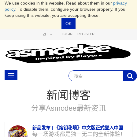
We use cookies in this website. Read about them in our
privacy
policy
. To disable them, configure your browser properly. If you
keep using this website, you are accepting those.
OK
LOGIN
REGISTER
ZH
Toggle
navigation
新闻博客
分享Asmodee最新资讯
新品发布 | 《熔钥秘境》中文版正式登入中国
每一场游戏都是独一无二的全新体验！