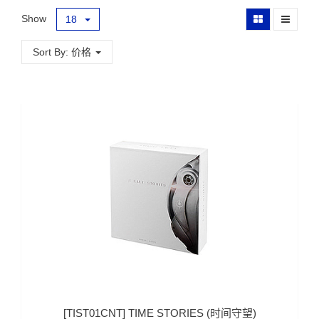
Show
18
Sort By: 价格
[
TIST01CNT
]
TIME STORIES (时间守望)