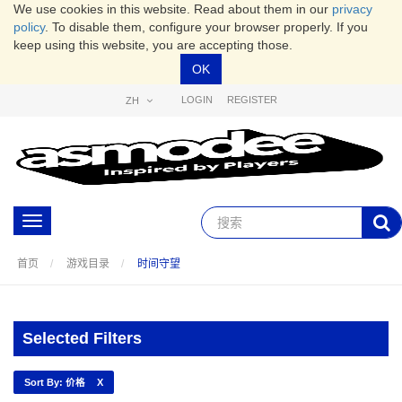
We use cookies in this website. Read about them in our
privacy
policy
. To disable them, configure your browser properly. If you
keep using this website, you are accepting those.
OK
LOGIN
REGISTER
ZH
Toggle
navigation
首页
游戏目录
时间守望
Selected Filters
Sort By: 价格
X