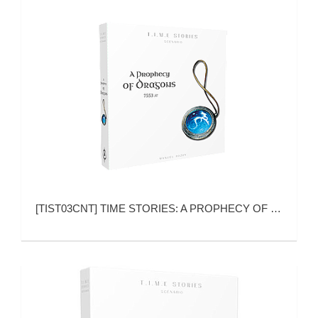
[
TIST03CNT
]
TIME STORIES: A PROPHECY OF DRAGON (时间守望：龙之预言)