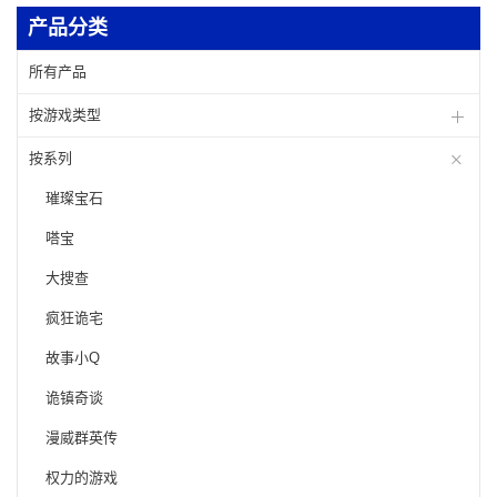
产品分类
所有产品
按游戏类型
按系列
璀璨宝石
嗒宝
大搜查
疯狂诡宅
故事小Q
诡镇奇谈
漫威群英传
权力的游戏