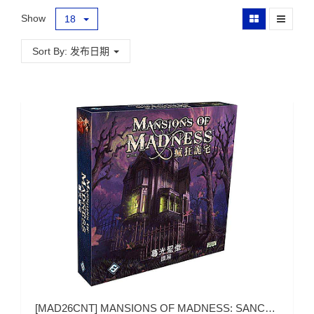
Show
18
Sort By: 发布日期
[
MAD26CNT
]
MANSIONS OF MADNESS: SANCTUM OF TWILIGHT (疯狂诡宅：暮光圣堂)