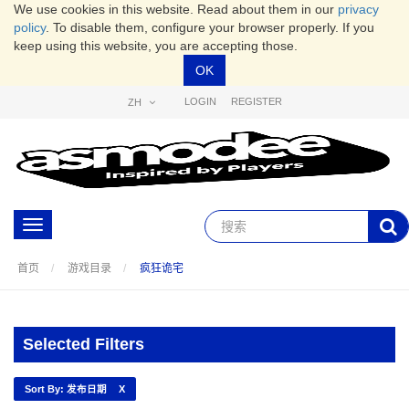
We use cookies in this website. Read about them in our
privacy
policy
. To disable them, configure your browser properly. If you
keep using this website, you are accepting those.
OK
LOGIN
REGISTER
ZH
Toggle
navigation
首页
游戏目录
疯狂诡宅
Selected Filters
Sort By: 发布日期
X