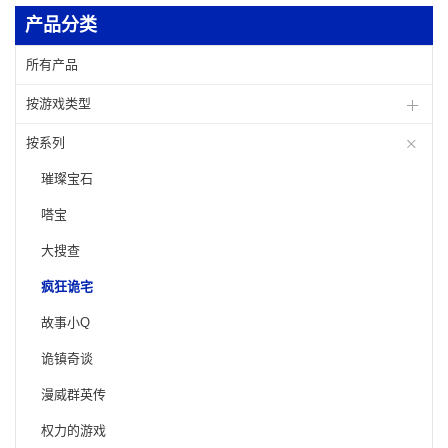
产品分类
所有产品
按游戏类型
按系列
璀璨宝石
嗒宝
大搜查
疯狂诡宅
故事小Q
诡镇奇谈
漫威群英传
权力的游戏