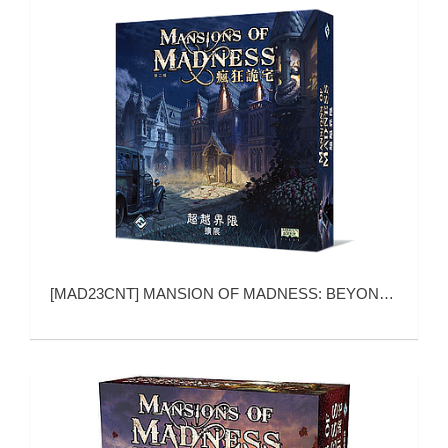
[
MAD23CNT
]
MANSION OF MADNESS: BEYOND THE THRESHOLD (疯狂诡宅：超越界限)