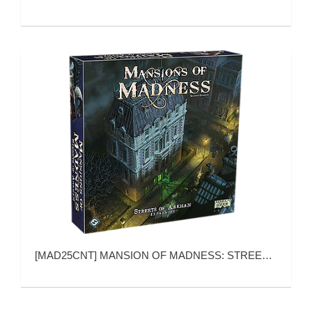
[
MAD25CNT
]
MANSION OF MADNESS: STREETS OF ARKHAM (疯狂诡宅：诡镇街道)