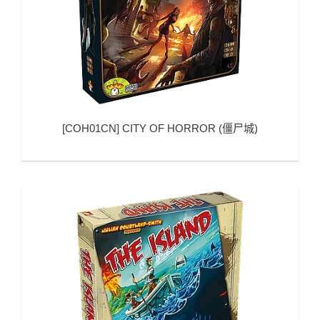
[
COH01CN
]
CITY OF HORROR (僵尸城)