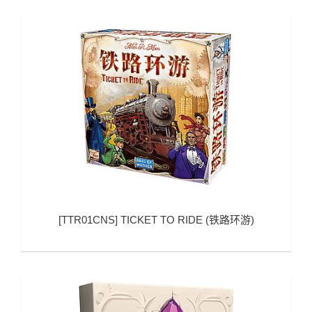
[
TTR01CNS
]
TICKET TO RIDE (铁路环游)