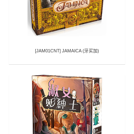
[
JAM01CNT
]
JAMAICA (牙买加)