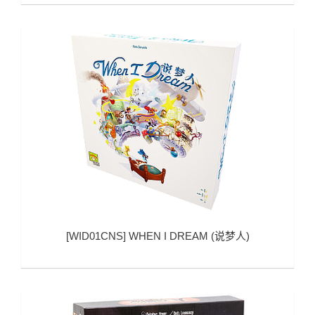
[
WID01CNS
]
WHEN I DREAM (说梦人)