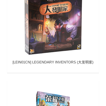
[
LEIN01CN
]
LEGENDARY INVENTORS (大发明家)