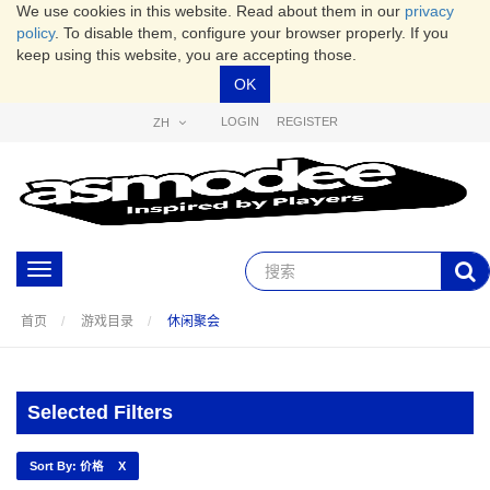
We use cookies in this website. Read about them in our
privacy
policy
. To disable them, configure your browser properly. If you
keep using this website, you are accepting those.
OK
LOGIN
REGISTER
ZH
Toggle
navigation
首页
游戏目录
休闲聚会
Selected Filters
Sort By: 价格
X