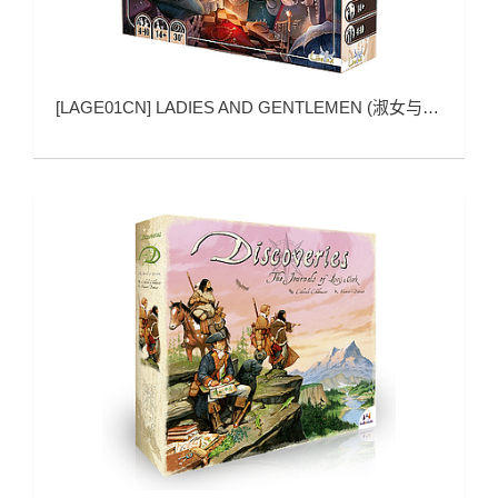
[
LAGE01CN
]
LADIES AND GENTLEMEN (淑女与绅士)