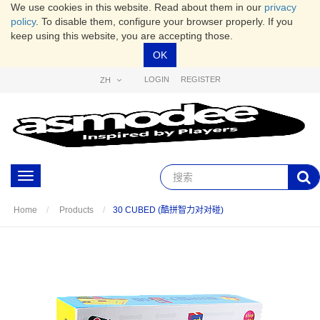
We use cookies in this website. Read about them in our
privacy
policy
. To disable them, configure your browser properly. If you
keep using this website, you are accepting those.
OK
LOGIN
REGISTER
ZH
Toggle
navigation
30 CUBED (酷拼智力对对碰)
Home
Products