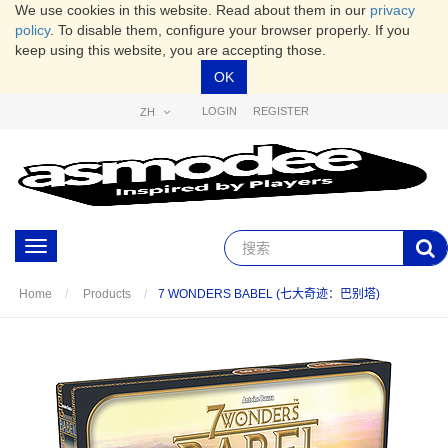
We use cookies in this website. Read about them in our
privacy
policy
. To disable them, configure your browser properly. If you
keep using this website, you are accepting those.
OK
LOGIN
REGISTER
ZH
Toggle
navigation
7 WONDERS BABEL (七大奇迹：巴别塔)
Home
Products