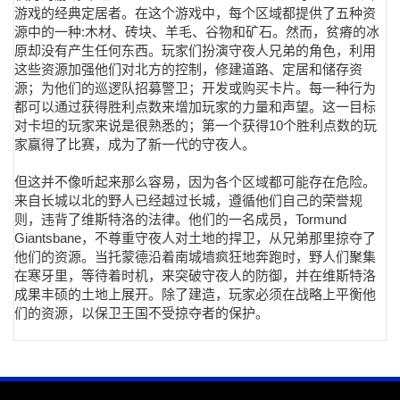
游戏的经典定居者。在这个游戏中，每个区域都提供了五种资
源中的一种:木材、砖块、羊毛、谷物和矿石。然而，贫瘠的冰
原却没有产生任何东西。玩家们扮演守夜人兄弟的角色，利用
这些资源加强他们对北方的控制，修建道路、定居和储存资
源；为他们的巡逻队招募警卫；开发或购买卡片。每一种行为
都可以通过获得胜利点数来增加玩家的力量和声望。这一目标
对卡坦的玩家来说是很熟悉的；第一个获得10个胜利点数的玩
家赢得了比赛，成为了新一代的守夜人。
但这并不像听起来那么容易，因为各个区域都可能存在危险。
来自长城以北的野人已经越过长城，遵循他们自己的荣誉规
则，违背了维斯特洛的法律。他们的一名成员，Tormund
Giantsbane，不尊重守夜人对土地的捍卫，从兄弟那里掠夺了
他们的资源。当托蒙德沿着南城墙疯狂地奔跑时，野人们聚集
在寒牙里，等待着时机，来突破守夜人的防御，并在维斯特洛
成果丰硕的土地上展开。除了建造，玩家必须在战略上平衡他
们的资源，以保卫王国不受掠夺者的保护。