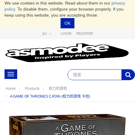
We use cookies in this website. Read about them in our
privacy
policy
. To disable them, configure your browser properly. If you
keep using this website, you are accepting those.
OK
LOGIN
REGISTER
ZH
Toggle
navigation
Home
Products
权力的游戏
A GAME OF THRONES CATAN (权力的游戏 卡坦)