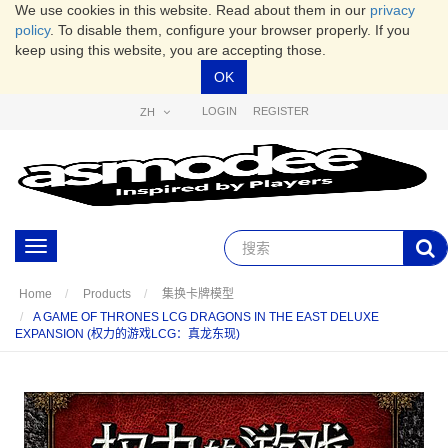
We use cookies in this website. Read about them in our
privacy
policy
. To disable them, configure your browser properly. If you
keep using this website, you are accepting those.
OK
LOGIN
REGISTER
ZH
Toggle
navigation
Home
Products
集换卡牌模型
A GAME OF THRONES LCG DRAGONS IN THE EAST DELUXE
EXPANSION (权力的游戏LCG：真龙东现)