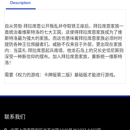
Description
自从劳勃·拜拉席恩公开叛乱并夺取铁王座后，拜拉席恩家族一
直统治着维斯特洛的七大王国，这使得拜拉席恩家族成为了维
斯特洛最为强大的家族。而这也意味着拜拉席恩家族必须时时
提防各种王位觊觎者们。威胁不仅来自于外部，更出现在家族
内：当蓝礼·拜拉席恩起兵南境，他龙石岛上的兄长史坦尼斯则
深受一种新信仰的摆布。加入拜拉席恩家族，重新统一维斯特
洛！
需要《权力的游戏：卡牌版第二版》基础版才能进行游戏。
联系我们