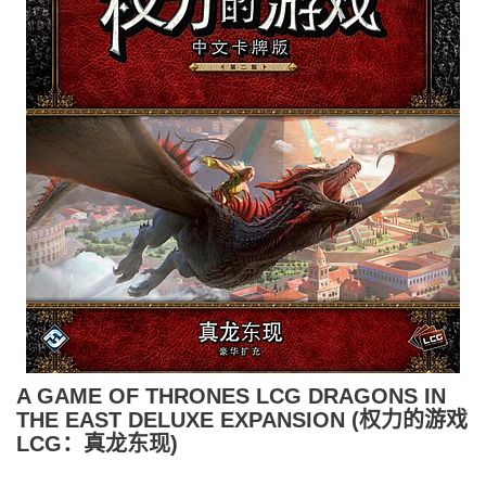
A GAME OF THRONES LCG DRAGONS IN
THE EAST DELUXE EXPANSION (权力的游戏
LCG：真龙东现)