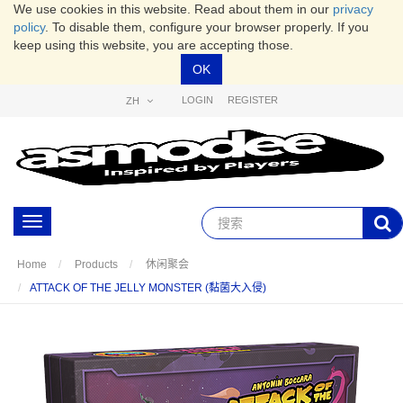
We use cookies in this website. Read about them in our
privacy
policy
. To disable them, configure your browser properly. If you
keep using this website, you are accepting those.
OK
LOGIN
REGISTER
ZH
Toggle
navigation
Home
Products
休闲聚会
ATTACK OF THE JELLY MONSTER (黏菌大入侵)