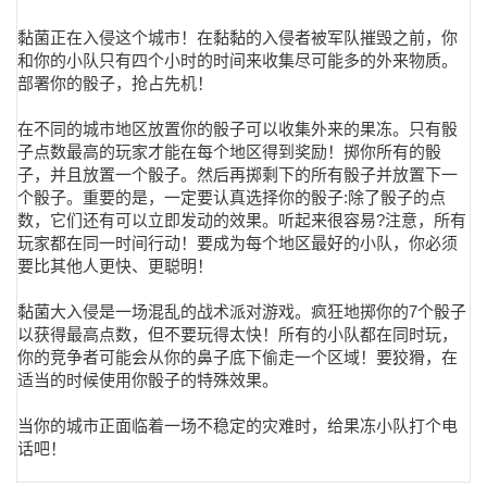
黏菌正在入侵这个城市！在黏黏的入侵者被军队摧毁之前，你
和你的小队只有四个小时的时间来收集尽可能多的外来物质。
部署你的骰子，抢占先机！
在不同的城市地区放置你的骰子可以收集外来的果冻。只有骰
子点数最高的玩家才能在每个地区得到奖励！掷你所有的骰
子，并且放置一个骰子。然后再掷剩下的所有骰子并放置下一
个骰子。重要的是，一定要认真选择你的骰子:除了骰子的点
数，它们还有可以立即发动的效果。听起来很容易?注意，所有
玩家都在同一时间行动！要成为每个地区最好的小队，你必须
要比其他人更快、更聪明！
黏菌大入侵是一场混乱的战术派对游戏。疯狂地掷你的7个骰子
以获得最高点数，但不要玩得太快！所有的小队都在同时玩，
你的竞争者可能会从你的鼻子底下偷走一个区域！要狡猾，在
适当的时候使用你骰子的特殊效果。
当你的城市正面临着一场不稳定的灾难时，给果冻小队打个电
话吧！