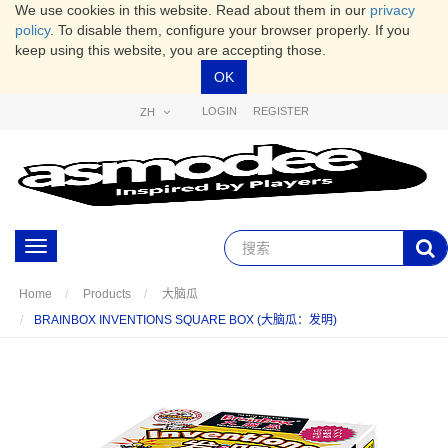
We use cookies in this website. Read about them in our
privacy
policy
. To disable them, configure your browser properly. If you
keep using this website, you are accepting those.
OK
LOGIN
REGISTER
ZH
Toggle
navigation
Home
Products
大脑瓜
BRAINBOX INVENTIONS SQUARE BOX (大脑瓜：发明)