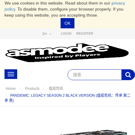
We use cookies in this website. Read about them in our
privacy
policy
. To disable them, configure your browser properly. If you
keep using this website, you are accepting those.
OK
LOGIN
REGISTER
ZH
Toggle
navigation
Home
Products
瘟疫危机
PANDEMIC: LEGACY SEASON 2 BLACK VERSION (瘟疫危机：传承 第二
季 黑)