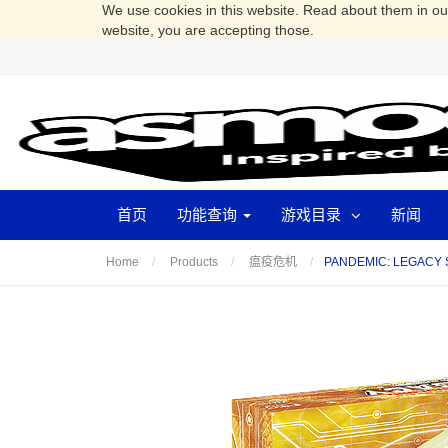
We use cookies in this website. Read about them in o
website, you are accepting those.
首页
功能查询
游戏目录
新闻
PANDEMIC: LEGAC
Home
Products
瘟疫危机