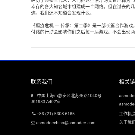
经历了整整三代人，人们把这些漂浮的安置地称为 
幸存的各大知名城市组建成一个网络。但在过去的几
迹。我们还不知道会发现什么。
《瘟疫危机 — 传承：第二季》是一部长篇合作游戏
付诸的行动会影响你们之后每一局游戏。不会出现两
联系我们
相关
中国上海市静安区北苏州路1040号
asmod
JK1933 A402室
asmodee
+86 (21) 5308 6165
工作机
关于我
asmodeechina@asmodee.com