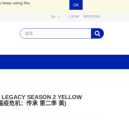
u keep using this
OK
LOGIN
REGISTER
ZH
 LEGACY SEASON 2 YELLOW
 (瘟疫危机：传承 第二季 黄)