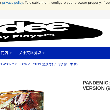
ur
privacy policy
. To disable them, configure your browser properly. If yo
商店
关于艾赐魔袋
Y SEASON 2 YELLOW VERSION (瘟疫危机：传承 第二季 黄)
PANDEMIC:
VERSION