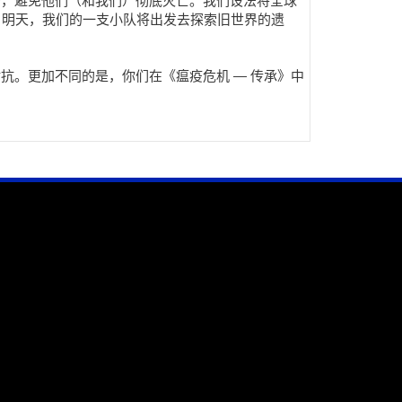
陆，避免他们（和我们）彻底灭亡。我们设法将全球
。明天，我们的一支小队将出发去探索旧世界的遗
抗。更加不同的是，你们在《瘟疫危机 — 传承》中