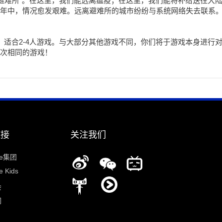
“避难所”。在这里，我们能远离瘟疫；在这里，我们能将补给送往大
年中，情况愈发艰难。远离避难所的城市纷纷与系统网络失去联系
，适合2-4人游戏。与大部分其他游戏不同，你们将于游戏本身进行对
次相同的游戏！
链接
关注我们
ee集团
 Kids
会
们