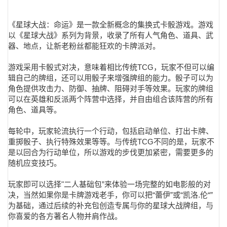
《星球大战：命运》是一款全新概念的集换式卡骰游戏。游戏
以《星球大战》系列为背景，收录了所有人气角色、道具、武
器、地点，让新老粉丝都能狂欢的卡牌派对。
游戏采用卡骰式对决，意味着相比传统TCG，玩家不但可以编
辑自己的牌组，还可以用骰子来增强牌组的能力。骰子可以为
角色提供攻击力、防御、抽牌、阻碍对手等效果。玩家的牌组
可以在英雄和反派两个阵营中选择，并自由组合该阵营的所有
角色、道具等。
每轮中，玩家轮流执行一个行动，包括启动单位、打出卡牌、
重掷骰子、执行特殊效果等等。与传统TCG不同的是，玩家不
是以回合为行动单位，所以游戏的步伐更加紧密，需要更多的
随机应变技巧。
玩家即可以选择"二人基础包”来体验一场完整的如电影般的对
决，当然如果你是卡牌游戏老手，你可以把“蕾伊”或“凯洛.伦“”
为基础，通过后续的补充包创造专属与你的星球大战牌组，与
你喜爱的各方著名人物并肩作战。