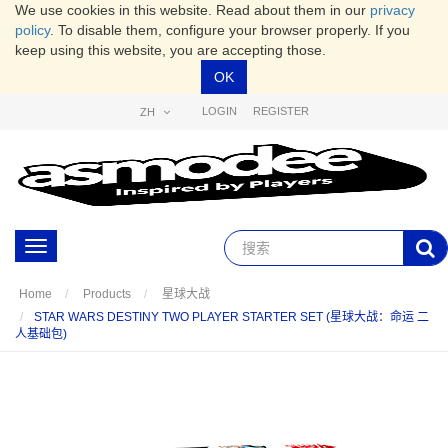
We use cookies in this website. Read about them in our
privacy
policy
. To disable them, configure your browser properly. If you
keep using this website, you are accepting those.
OK
LOGIN
REGISTER
ZH
Toggle
navigation
Home
Products
星球大战
STAR WARS DESTINY TWO PLAYER STARTER SET (星球大战：命运 二
人基础包)