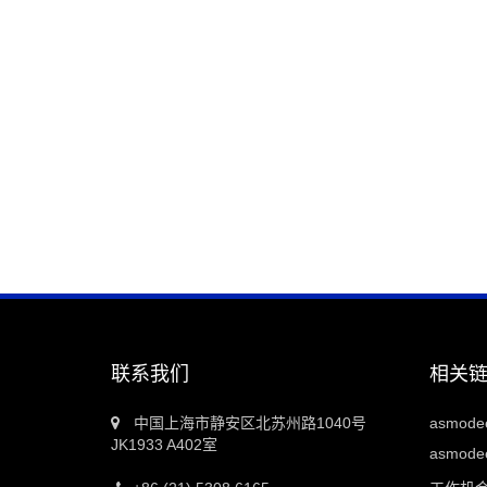
联系我们
相关
中国上海市静安区北苏州路1040号
asmod
JK1933 A402室
asmodee