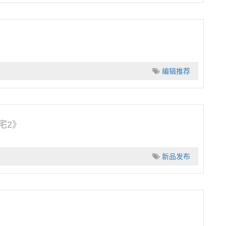
编辑推荐
宅2》
新品发布