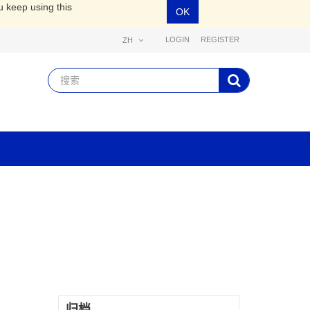
u keep using this
OK
LOGIN
REGISTER
ZH
归档