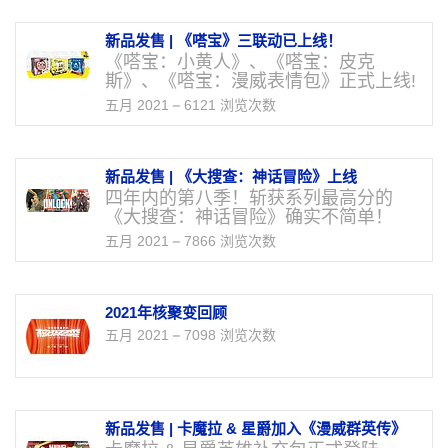
新品发售 | 《嗒宝》三联动已上线！
《嗒宝：小黄人》、《嗒宝：皮克
斯》、《嗒宝：漫威表情包》正式上线!
五月 2021
6121 浏览次数
新品发售 | 《大搜查：神话冒险》上线
四年内的第八季！斩获系列最高分的
《大搜查：神话冒险》确实不简单！
五月 2021
7866 浏览次数
2021年核聚变回顾
五月 2021
7098 浏览次数
新品发售 | 卡魔拉 & 星爵加入《漫威群英传》