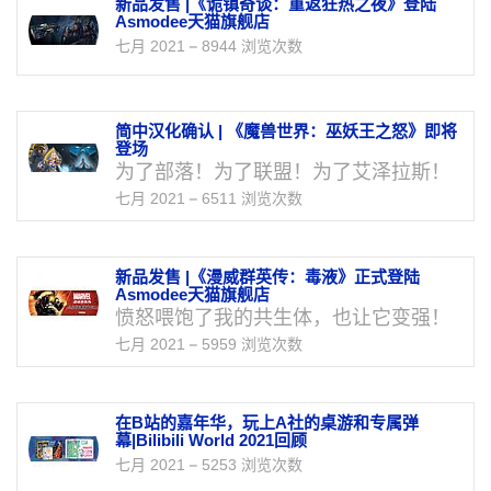
新品发售 |《诡镇奇谈：重返狂热之夜》登陆
Asmodee天猫旗舰店
七月 2021
8944 浏览次数
简中汉化确认 | 《魔兽世界：巫妖王之怒》即将
登场
为了部落！为了联盟！为了艾泽拉斯！
七月 2021
6511 浏览次数
新品发售 |《漫威群英传：毒液》正式登陆
Asmodee天猫旗舰店
愤怒喂饱了我的共生体，也让它变强！
七月 2021
5959 浏览次数
在B站的嘉年华，玩上A社的桌游和专属弹
幕|Bilibili World 2021回顾
七月 2021
5253 浏览次数