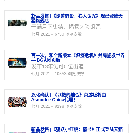
新品发售 |《诡镇奇谈：狼人诅咒》现已登陆天
猫旗舰店
于满月下集结，揭露凶险诅咒
七月 2021
6739 浏览次数
再一次，和全新版本《瘟疫危机》并肩拯救世界
— BGA网页版
发布13年仍可C位出道！
七月 2021
10553 浏览次数
汉化确认 | 《以撒的结合》桌游版将由
Asmodee China代理！
七月 2021
8298 浏览次数
新品发售 |《狐妖小红娘：情书》正式登陆天猫