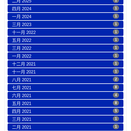
二月 2025
1
四月 2024
1
一月 2024
1
三月 2023
1
十一月 2022
1
五月 2022
1
三月 2022
1
一月 2022
1
十二月 2021
1
十一月 2021
1
八月 2021
2
七月 2021
8
六月 2021
4
五月 2021
8
四月 2021
5
三月 2021
1
二月 2021
1