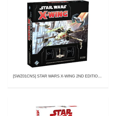
[
SWZ01CNS
]
STAR WARS X-WING 2ND EDITION: CORE SET (星球大战 X翼战机 2.0)