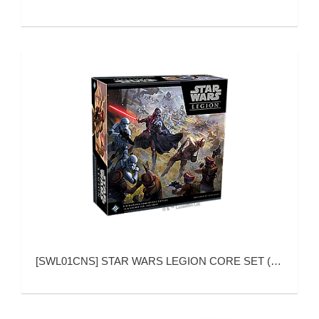
[
SWL01CNS
]
STAR WARS LEGION CORE SET (星球大战：军团)