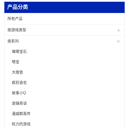
产品分类
所有产品
按游戏类型
按系列
璀璨宝石
嗒宝
大搜查
疯狂诡宅
故事小Q
诡镇奇谈
漫威群英传
权力的游戏