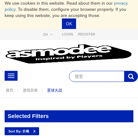
We use cookies in this website. Read about them in our
privacy
policy
. To disable them, configure your browser properly. If you
keep using this website, you are accepting those.
OK
LOGIN
REGISTER
ZH
Toggle
navigation
首页
游戏目录
星球大战
Selected Filters
Sort By: 价格
X