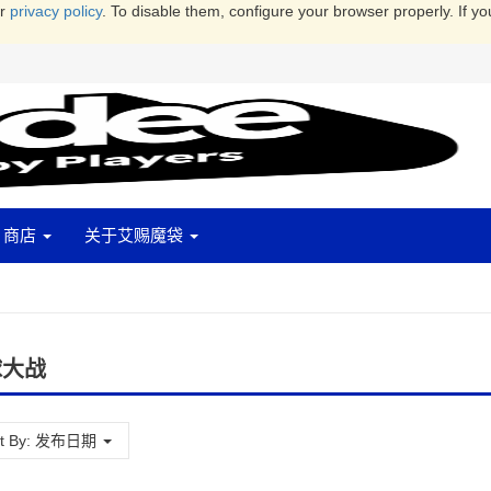
ur
privacy policy
. To disable them, configure your browser properly. If yo
商店
关于艾赐魔袋
球大战
Sort By: 发布日期