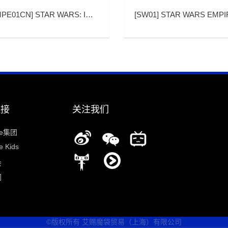
MPE01CN
]
STAR WARS: IMPERIAL ASSAULT (星球大战：帝国突击)
[
SW01
]
STAR WARS EMPIRE VS REBELLION (星球大战：帝国对反
链接
关注我们
ee集团
 Kids
会
们
©版权所有 艾赐魔袋贸易（上海）有限公司
说明一下你提供的