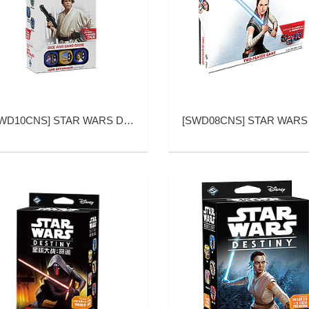
WD10CNS
]
STAR WARS DESTINY LUKE SKYWALKER STARTER SET (星球大战：命运 卢克·天行者 基础包)
[
SWD08CNS
]
STAR WARS DESTINY TWO PLAYER STARTER SET (星球大战：命