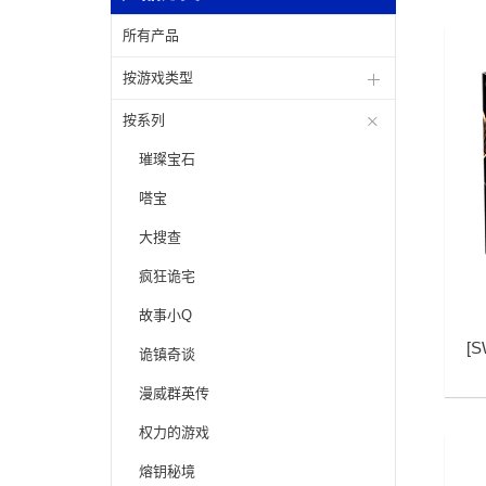
所有产品
按游戏类型
按系列
璀璨宝石
嗒宝
大搜查
疯狂诡宅
故事小Q
[
S
诡镇奇谈
漫威群英传
权力的游戏
熔钥秘境