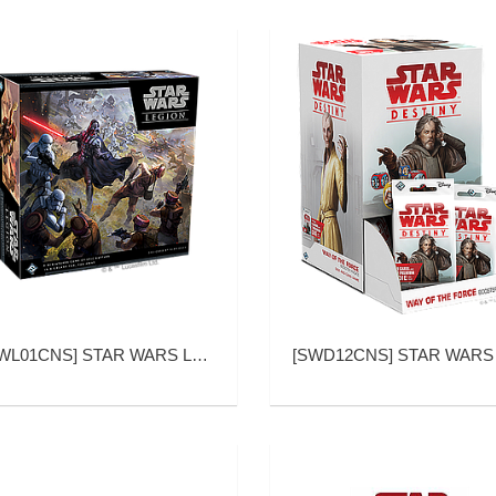
WL01CNS
]
STAR WARS LEGION CORE SET (星球大战：军团)
[
SWD12CNS
]
STAR WARS DESTINY WAY OF THE FORCE BOOSTER PACK (星球大战：命运 