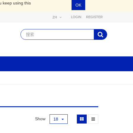
u keep using this
OK
LOGIN
REGISTER
ZH
Show
18